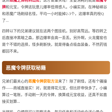
说到
恶魔之体材料出处
，这才是重头戏！主要消耗的就是
恶魔令
牌
和元宝，令牌这玩意儿爆率低得感人。小编实测，在神秘峡谷
和恶魔广场刷绿名怪，平均一小时能掉2-3个，这爆率真的栓Q
了...
四转以下的兄弟建议就在这两个图挂机，别好高骛远。等四转之
后直接冲黑暗之森，那边爆率会高一丢丢。另外啊，火龙魔窑也
是个不错的选择，怪多刷新快，就是得备点吸血装备，不然药钱
都回不来。
恶魔令牌获取秘籍
兄弟们最关心的
恶魔令牌获取方法
来了！除了刷怪，还有个骚操
作——商城直接买！对，就是得花元宝，但比肝帝快多了。小编
算过一笔账，手动刷一天的令牌，换算成元宝收益，还真不如直
接买划算...