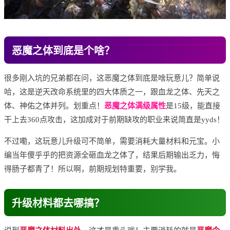
恶魔之体到底是个啥？
很多刚入坑的兄弟都在问，这恶魔之体到底是啥玩意儿？简单说
哈，这是逆天改命系统里的四大体质之一，跟血龙之体、先天之
体、神佑之体并列。划重点！
恶魔之体满级属性
是15级，能直接
干上去360点攻击，这加成对于前期缺攻的职业来说简直是yyds！
不过嘞，这玩意儿升级可不简单，需要消耗大量材料和元宝。小
编当年傻乎乎的把资源全砸血龙之体了，结果后期输出乏力，悔
得肠子都青了！所以啊，前期规划特重要，别学我。
升级材料都去哪搞？