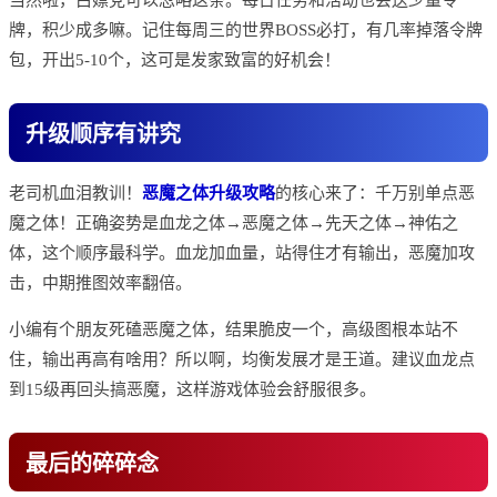
当然啦，白嫖党可以忽略这条。每日任务和活动也会送少量令
牌，积少成多嘛。记住每周三的世界BOSS必打，有几率掉落令牌
包，开出5-10个，这可是发家致富的好机会！
升级顺序有讲究
老司机血泪教训！
恶魔之体升级攻略
的核心来了：千万别单点恶
魔之体！正确姿势是血龙之体→恶魔之体→先天之体→神佑之
体，这个顺序最科学。血龙加血量，站得住才有输出，恶魔加攻
击，中期推图效率翻倍。
小编有个朋友死磕恶魔之体，结果脆皮一个，高级图根本站不
住，输出再高有啥用？所以啊，均衡发展才是王道。建议血龙点
到15级再回头搞恶魔，这样游戏体验会舒服很多。
最后的碎碎念