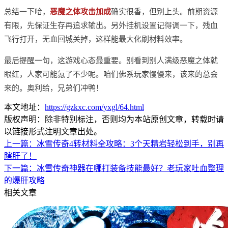
总结一下哈，
恶魔之体攻击加成
确实很香，但别上头。前期资源
有限，先保证生存再追求输出。另外挂机设置记得调一下，残血
飞行打开，无血回城关掉，这样能最大化刷材料效率。
最后提醒一句，这游戏心态最重要。别看到别人满级恶魔之体就
眼红，人家可能氪了不少呢。咱们佛系玩家慢慢来，该来的总会
来的。奥利给，兄弟们冲鸭！
本文地址：
https://gzkxc.com/yxgl/64.html
版权声明：除非特别标注，否则均为本站原创文章，转载时请
以链接形式注明文章出处。
上一篇：
冰雪传奇4转材料全攻略：3个天精岩轻松到手，别再
瞎肝了！
下一篇：
冰雪传奇神器在哪打装备技能最好？老玩家吐血整理
的爆肝攻略
相关文章