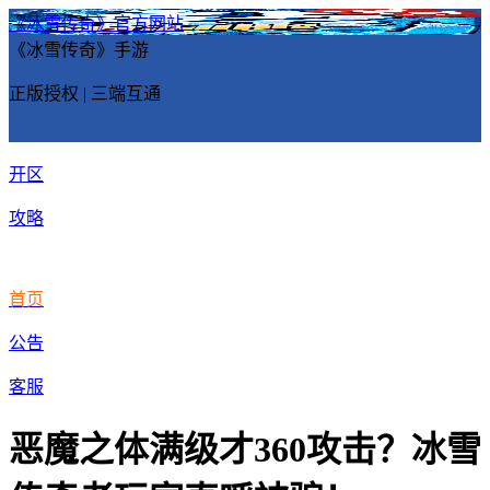
《冰雪传奇》官方网站
《冰雪传奇》手游
正版授权 | 三端互通
开区
攻略
首页
公告
客服
恶魔之体满级才360攻击？冰雪