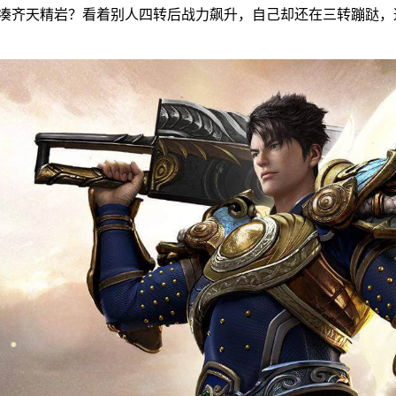
没凑齐天精岩？看着别人四转后战力飙升，自己却还在三转蹦跶