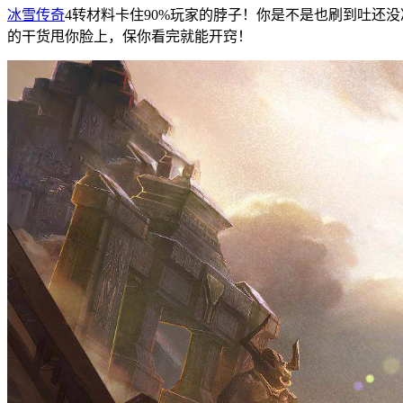
冰雪传奇
4转材料卡住90%玩家的脖子！你是不是也刷到吐还
的干货甩你脸上，保你看完就能开窍！