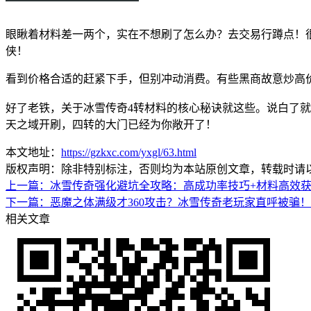
眼瞅着材料差一两个，实在不想刷了怎么办？去交易行蹲点！
侠！
看到价格合适的赶紧下手，但别冲动消费。有些黑商故意炒高
好了老铁，关于冰雪传奇4转材料的核心秘诀就这些。说白了
天之域开刷，四转的大门已经为你敞开了！
本文地址：
https://gzkxc.com/yxgl/63.html
版权声明：除非特别标注，否则均为本站原创文章，转载时请
上一篇：
冰雪传奇强化避坑全攻略：高成功率技巧+材料高效
下一篇：
恶魔之体满级才360攻击？冰雪传奇老玩家直呼被骗！
相关文章