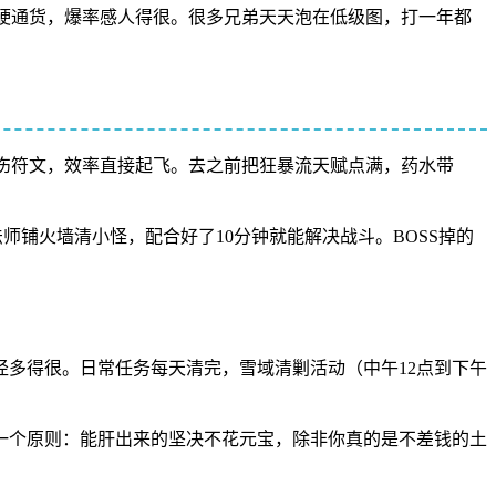
硬通货，爆率感人得很。很多兄弟天天泡在低级图，打一年都
暴伤符文，效率直接起飞。去之前把狂暴流天赋点满，药水带
师铺火墙清小怪，配合好了10分钟就能解决战斗。BOSS掉的
径多得很。日常任务每天清完，雪域清剿活动（中午12点到下午
一个原则：能肝出来的坚决不花元宝，除非你真的是不差钱的土