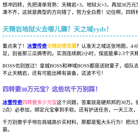
想冲四转，先把清单背熟：天精岩×3、地狱火×3，再加30万
凑不齐，这就是典型的方向错了，努力全白费！记住啊，四转
天精岩地狱火去哪儿薅？天之域yyds！
重点来了！
冰雪传奇
天精岩哪里爆
？认准天之域这张地图，4-
足，别省那三瓜俩枣的。实测连续刷2小时，保底能拿2-3个
BOSS也别放过！皇城BOSS和神域BOSS都是送财童子，
不止天精岩，还有可能出稀有装备，这波不亏！
四转要30万元宝？这些坑千万别踩！
冰雪传奇
四转要多少元宝
这个问题，答案就是硬邦邦的30万
2点）必参加，绑定元宝拿到手软。还有护送任务，一天三次
千万别傻乎乎地在商城高价买材料，那都是冤大头行为！把元
豪。