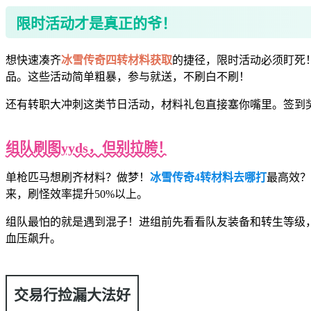
限时活动才是真正的爷！
想快速凑齐
冰雪传奇四转材料获取
的捷径，限时活动必须盯死！
品。这些活动简单粗暴，参与就送，不刷白不刷！
还有转职大冲刺这类节日活动，材料礼包直接塞你嘴里。签到奖
组队刷图yyds，但别拉胯！
单枪匹马想刷齐材料？做梦！
冰雪传奇4转材料去哪打
最高效？
来，刷怪效率提升50%以上。
组队最怕的就是遇到混子！进组前先看看队友装备和转生等级
血压飙升。
交易行捡漏大法好