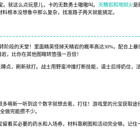
元宝。就这么点玩意儿，卡的无数勇士嗷嗷叫。
天精岩和地狱火
是
材料根本没想象中那么复杂，找准路子两天就能搞定。
6转阶段的天堂！里面精英怪掉天精岩的概率高达30%，配合上
天精岩，比你在其他图瞎转悠强一百倍！
组队去蹲点，刷新就打。战士用野蛮冲撞打断技能，道士后排奶住，法
。很多萌新一听到这个数字就想去氪，打住！游戏里的元宝获取途
，全做完能攒不少。
宝留着买必要的药水和入场券，材料靠刷图和活动完全够。记住