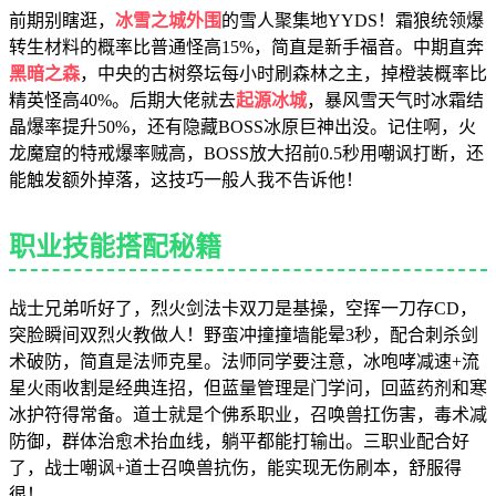
前期别瞎逛，
冰雪之城外围
的雪人聚集地YYDS！霜狼统领爆
转生材料的概率比普通怪高15%，简直是新手福音。中期直奔
黑暗之森
，中央的古树祭坛每小时刷森林之主，掉橙装概率比
精英怪高40%。后期大佬就去
起源冰城
，暴风雪天气时冰霜结
晶爆率提升50%，还有隐藏BOSS冰原巨神出没。记住啊，火
龙魔窟的特戒爆率贼高，BOSS放大招前0.5秒用嘲讽打断，还
能触发额外掉落，这技巧一般人我不告诉他！
职业技能搭配秘籍
战士兄弟听好了，烈火剑法卡双刀是基操，空挥一刀存CD，
突脸瞬间双烈火教做人！野蛮冲撞撞墙能晕3秒，配合刺杀剑
术破防，简直是法师克星。法师同学要注意，冰咆哮减速+流
星火雨收割是经典连招，但蓝量管理是门学问，回蓝药剂和寒
冰护符得常备。道士就是个佛系职业，召唤兽扛伤害，毒术减
防御，群体治愈术抬血线，躺平都能打输出。三职业配合好
了，战士嘲讽+道士召唤兽抗伤，能实现无伤刷本，舒服得
很！