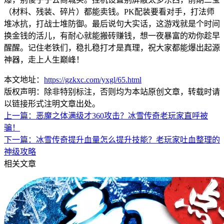
（材料、残装、碎片）都能卖钱。PK配装要看对手，打法师
堆冰抗，打战士堆防御。最后说句大实话，这游戏就是个时间
换金钱的活儿，有耐心就能搬砖赚钱，想一夜暴富的劝你趁早
醒醒。记住老铁们，稳扎稳打才是真理，祝大家都能爆出起源
神器，走上人生巅峰！
本文地址：
https://gzkxc.com/yxgl/65.html
版权声明：除非特别标注，否则均为本站原创文章，转载时请
以链接形式注明文章出处。
上一篇：
恶魔之体满级才360攻击？冰雪传奇老玩家直呼被
骗！
下一篇：
冰雪传奇提升血量怎么提升技能？老玩家吐血整理的
神级攻略
相关文章