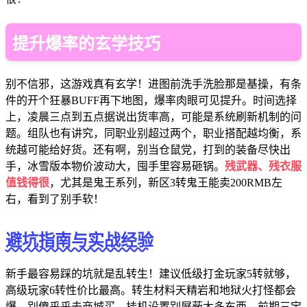
提升爆率的玄学技巧
别不信邪，这游戏真有玄学！进图前洗手洗脸那是基操，有条
件的开个狂暴BUFF再下地图，爆率肉眼可见提升。时间选择
上，凌晨三点到五点据说出货率高，可能是系统刷新机制的问
题。组队也有讲究，同职业别超过两个，职业搭配越均衡，系
统越可能给好货。还有啊，别当仓鼠党，打到的装备尽快出
手，冰雪版本物价波动大，囤手里容易砸锅。
残武器、残衣服
值钱得很
，尤其是鬼王系列，新区3转鬼王能卖200RMB左
右，看到了别手软！
避坑指南与实战经验
新手最容易踩的坑就是乱转生！建议低级打金玩家5转就够，
高级玩家6转性价比最高。转生材料天精岩和地狱火打怪都会
爆，别傻乎乎去商城买。挂机设置别屏蔽太多东西，前期三宝