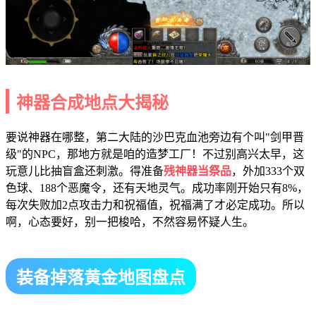
神器合成地点大揭秘
要说神器在哪整，第二大陆的沙巴克血池旁边有个叫"剑甲晋
级"的NPC，那地方就是咱的造梦工厂！不过别高兴太早，这
玩意儿比抽盲盒还刺激。得准备
残神器当祭品
，外加333个双
色球、188个恶魔令，还有天地灵气。成功率刚开始只有8%，
每次失败加2点攻击力和祝福值，祝福满了才必定成功。所以
啊，心态要好，别一把梭哈，不然容易怀疑人生。
装备掉落黄金地图盘点