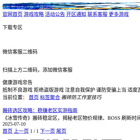
《冰雪传奇》官方网站
官网首页
游戏攻略
活动公告
开区通知
联系客服
更多游戏
下载专区
微信客服二维码
扫描上方二维码，添加微信客服
健康游戏忠告
抵制不良游戏
拒绝盗版游戏
注意自我保护
谨防受骗上当
适度
当前位置：
首页
标签聚合
搬砖防工作室技巧
搬砖选区攻略：稳赚老区实测指南
《冰雪传奇》搬砖稳定区，揭秘老区物价规律、BOSS 刷新
2025-07-10
首页
上一页
1
/
1
下一页
尾页