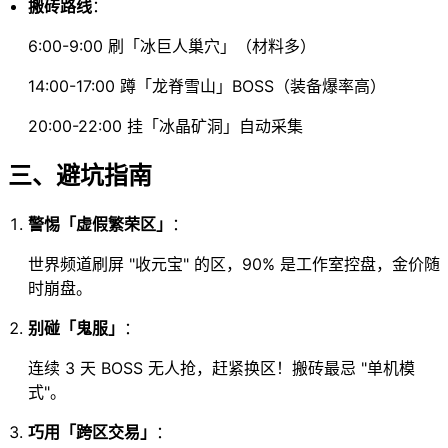
搬砖路线
：
6:00-9:00 刷「冰巨人巢穴」（材料多）
14:00-17:00 蹲「龙脊雪山」BOSS（装备爆率高）
20:00-22:00 挂「冰晶矿洞」自动采集
三、避坑指南
警惕「虚假繁荣区」
：
世界频道刷屏 "收元宝" 的区，90% 是工作室控盘，金价随
时崩盘。
别碰「鬼服」
：
连续 3 天 BOSS 无人抢，赶紧换区！搬砖最忌 "单机模
式"。
巧用「跨区交易」
：