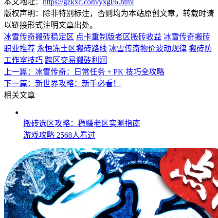
本文地址：
https://gzkxc.com/yxgl/6.html
版权声明：除非特别标注，否则均为本站原创文章，转载时请
以链接形式注明文章出处。
冰雪传奇搬砖稳定区
点卡重制版老区搬砖收益
冰雪传奇搬砖
职业推荐
永恒冻土区搬砖路线
冰雪传奇物价波动规律
搬砖防
工作室技巧
跨区交易搬砖利润
上一篇：
冰雪传奇：日常任务 + PK 技巧全攻略
下一篇：
新世界攻略：新手必看！
相关文章
搬砖选区攻略：稳赚老区实测指南
游戏攻略
2568人看过