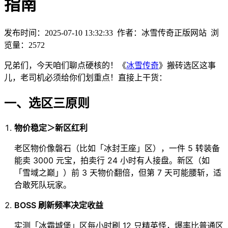
指南
发布时间：2025-07-10 13:32:33
作者：冰雪传奇正版网站
浏
览量：
2572
兄弟们，今天咱们聊点硬核的！《
冰雪传奇
》搬砖选区这事
儿，老司机必须给你们划重点！直接上干货：
一、选区三原则
物价稳定＞新区红利
老区物价像磐石（比如「冰封王座」区），一件 5 转装备
能卖 3000 元宝，拍卖行 24 小时有人接盘。新区（如
「雪域之巅」）前 3 天物价翻倍，但第 7 天可能腰斩，适
合敢死队玩家。
BOSS 刷新频率决定收益
实测「冰霜城堡」区每小时刷 12 只精英怪，爆率比普通区