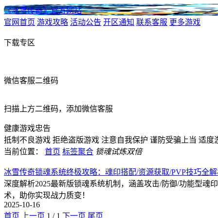
《冰雪传奇》官方网站
官网首页
游戏攻略
活动公告
开区通知
联系客服
更多游戏
下载专区
微信客服二维码
扫描上方二维码，添加微信客服
健康游戏忠告
抵制不良游戏
拒绝盗版游戏
注意自我保护
谨防受骗上当
适度
当前位置：
首页
标签聚合
锁魂试炼双倍
冰雪传奇锁魂系统终极攻略：魂印搭配/资源获取/PVP技巧全解
深度解析2025最新版锁魂系统机制，涵盖攻击/防御/功能型魂
术，助你实现战力质变！
2025-10-16
首页
上一页
1
/
1
下一页
尾页