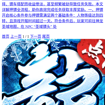
择、镖车搭配而收益惨淡，甚至频繁被劫导致任务失败。本文
详解押镖全流程，助你高效完成任务获取丰厚奖励。一、押镖
开启核心条件参与押镖需满足两个基础条件：人物等级达到四
转，且游戏开服时间超过一天。符合条件后，玩家可前往神龙
圣域地图，在 NPC “圣域镖头” 处
首页
上一页
1
/
1
下一页
尾页