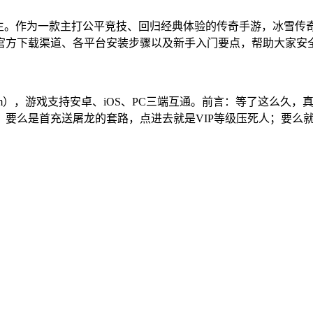
陌生。作为一款主打公平竞技、回归经典体验的传奇手游，冰雪传
的官方下载渠道、各平台安装步骤以及新手入门要点，帮助大家安
.com），游戏支持安卓、iOS、PC三端互通。前言：等了这么
要么是首充送屠龙的套路，点进去就是VIP等级压死人；要么