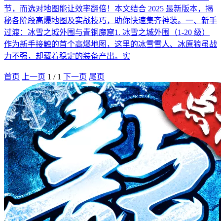
节，而选对地图能让效率翻倍！本文结合 2025 最新版本，揭
秘各阶段高爆地图及实战技巧，助你快速集齐神装。一、新手
过渡：冰雪之城外围与青铜魔窟1. 冰雪之城外围（1-20 级）
作为新手接触的首个高爆地图，这里的冰雪雪人、冰原狼虽战
力不强，却藏着稳定的装备产出。实
首页
上一页
1
/
1
下一页
尾页