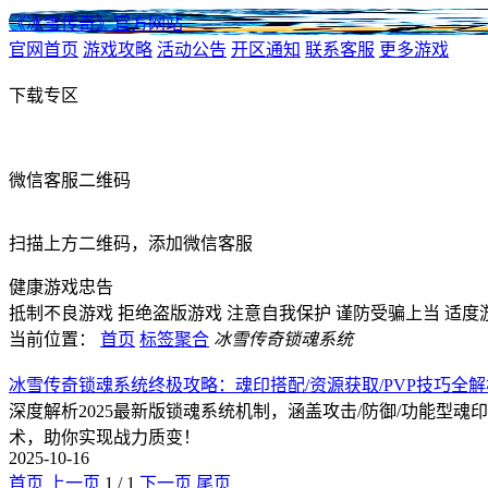
《冰雪传奇》官方网站
官网首页
游戏攻略
活动公告
开区通知
联系客服
更多游戏
下载专区
微信客服二维码
扫描上方二维码，添加微信客服
健康游戏忠告
抵制不良游戏
拒绝盗版游戏
注意自我保护
谨防受骗上当
适度
当前位置：
首页
标签聚合
冰雪传奇锁魂系统
冰雪传奇锁魂系统终极攻略：魂印搭配/资源获取/PVP技巧全解
深度解析2025最新版锁魂系统机制，涵盖攻击/防御/功能型魂
术，助你实现战力质变！
2025-10-16
首页
上一页
1
/
1
下一页
尾页