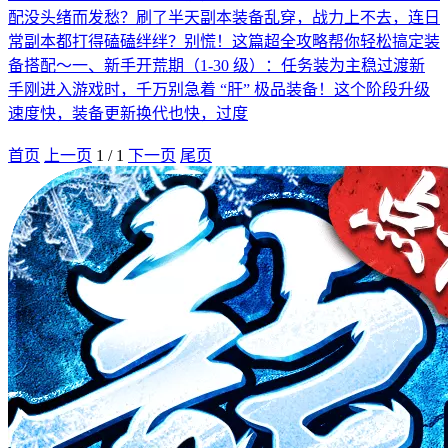
配没头绪而发愁？刷了半天副本装备乱穿，战力上不去，连日
常副本都打得磕磕绊绊？别慌！这篇超全攻略帮你轻松搞定装
备搭配～一、新手开荒期（1-30 级）：任务装为主稳过渡新
手刚进入游戏时，千万别急着 “肝” 极品装备！这个阶段升级
速度快，装备更新换代也快，过度
首页
上一页
1
/
1
下一页
尾页